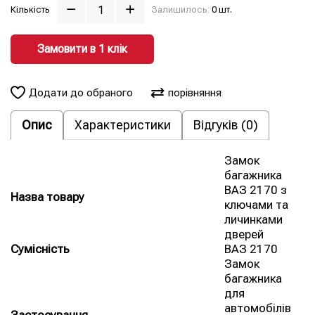
Кількість
Залишилось:
0 шт.
Замовити в 1 клiк
Додати до обраного
порівняння
Опис
Характеристики
Відгуків (0)
Замок
багажника
ВАЗ 2170 з
Назва товару
ключами та
личинками
дверей
Сумісність
ВАЗ 2170
Замок
багажника
для
автомобілів