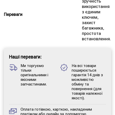
зручність
використання
з єдиним
Переваги
ключем,
захист
багажника,
простота
встановлення.
Наші переваги:
Ми торгуємо
На всі товари
тільки
поширюється
оригінальними і
гарантія 14 днів з
якісними
можливістю
запчастинами.
обміну та
повернення (для
товарів належної
якості).
Оплата готівкою, карткою, накладеним
платіжом або онлайн за допомогою