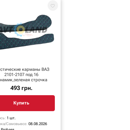
устические карманы ВАЗ
2101-2107 под 16
инамик,зеленая строчка
493 грн.
Купить
сь:
1 шт.
вка/Самовывоз:
08.08.2026
Probass