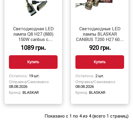
Светодиодная LED
Светодиодные LED
лампа Q8 H27 (880)
лампы BLASKAR
150W canbus с
CANBUS T200 H27 60W
регулировкой цвета
12-24V 12000LM 6000K
1089 грн.
920 грн.
App
3000K/4300K/6500K
Купить
Купить
Осталось:
19 шт.
Осталось:
2 шт.
Отправка/Самовывоз:
Отправка/Самовывоз:
08.08.2026
08.08.2026
Бренд:
BLASKAR
Бренд:
BLASKAR
Показано с 1 по 4 из 4 (всего 1 страниц)