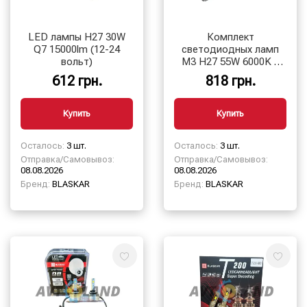
LED лампы H27 30W
Комплект
Q7 15000lm (12-24
светодиодных ламп
вольт)
M3 H27 55W 6000K с
активным
612 грн.
818 грн.
охлаждением 12/24V
Купить
Купить
Осталось:
3 шт.
Осталось:
3 шт.
Отправка/Самовывоз:
Отправка/Самовывоз:
08.08.2026
08.08.2026
Бренд:
BLASKAR
Бренд:
BLASKAR