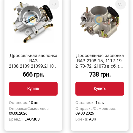
Дроссельная заслонка
Дроссельная заслонка
ВАЗ
ВАЗ 2108-15, 1117-19,
2108,2109,21099,2110,2111,2112,2113,2114,2115,
2170-72, 21073 в сб. (52
1117-19, 2170-72, (52
мм)
666 грн.
738 грн.
мм)
Купить
Купить
Осталось:
10 шт.
Осталось:
1 шт.
Отправка/Самовывоз:
Отправка/Самовывоз:
09.08.2026
09.08.2026
Бренд:
FLAGMUS
Бренд:
ASR