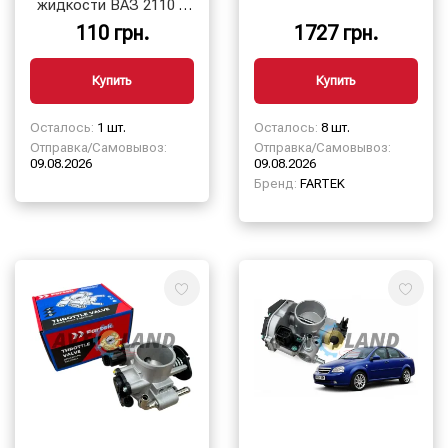
жидкости ВАЗ 2110 с
ЭСУД: Daewoo Sens,
110 грн.
1727 грн.
WATT
Купить
Купить
Осталось:
1 шт.
Осталось:
8 шт.
Отправка/Самовывоз:
Отправка/Самовывоз:
09.08.2026
09.08.2026
Бренд:
FARTEK