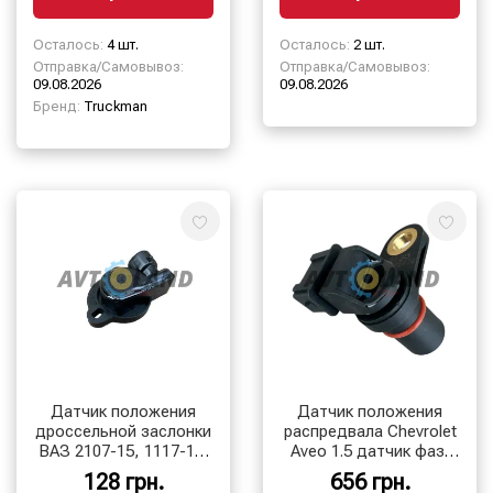
Осталось:
4 шт.
Осталось:
2 шт.
Отправка/Самовывоз:
Отправка/Самовывоз:
09.08.2026
09.08.2026
Бренд:
Truckman
Датчик положения
Датчик положения
дроссельной заслонки
распредвала Chevrolet
ВАЗ 2107-15, 1117-19,
Aveo 1.5 датчик фаз,
DAEWOO LANOS,
OEM
128 грн.
656 грн.
SENS, ЗАЗ 1102 н/о,