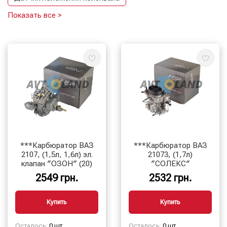
Показать все >
Датчик распредвала
Датчик температуры охлаждающей жидкости
Карбюратор
Крышка бака
Лямбда-зонд
Педаль акселератора
Распределителя зажигания
Регулятор давления топлива
Регулятор холостого хода
***Карбюратор ВАЗ
***Карбюратор ВАЗ
Ремкомплект карбюратора
Топливная форсунка
2107, (1,5л, 1,6л) эл.
21073, (1,7л)
клапан ″ОЗОН″ (20)
″СОЛЕКС″
Топливный бак
Топливный насос
2549 грн.
2532 грн.
Купить
Купить
Осталось:
0 шт.
Осталось:
0 шт.