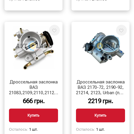
Дроссельная заслонка
Дроссельная заслонка
ВАЗ
ВАЗ 2170-72, 2190-92,
21083,2109,2110,2112,2113,2114,2115,
21214, 2123, Urban (под
1117-19, 2170-72, (46
E-GAS с Bosch M17.9.7)
666 грн.
2219 грн.
мм)
Купить
Купить
Осталось:
1 шт.
Осталось:
1 шт.