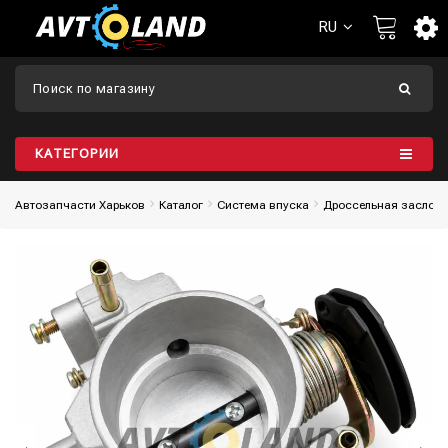
RU
КАТЕГОРИИ
Автозапчасти Харьков
Каталог
Система впуска
Дроссельная заслон