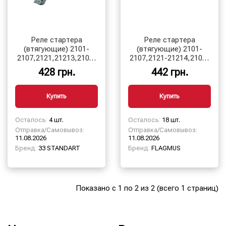
Реле стартера
Реле стартера
(втягующие) 2101-
(втягующие) 2101-
2107,2121,21213,2108-
2107,2121-21214,2108-
2115,2110-2112
2115,2110-2112
428 грн.
442 грн.
редукторный
Купить
Купить
Осталось:
4 шт.
Осталось:
18 шт.
Отправка/Самовывоз:
Отправка/Самовывоз:
11.08.2026
11.08.2026
Бренд:
33 STANDART
Бренд:
FLAGMUS
Показано с 1 по 2 из 2 (всего 1 страниц)