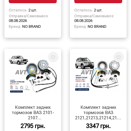
Осталось:
2 шт.
Осталось:
2 шт.
Отправка/Самовывоз:
Отправка/Самовывоз:
08.08.2026
08.08.2026
Бренд:
NO BRAND
Бренд:
NO BRAND
Комплект задних
Комплект задних
тормозов ВАЗ 2101-
тормозов ВАЗ
2107
2121,21213,21214,2123
(барабаны.колодки.троса.цилин.пл)
(барабаны.колодки.троса.ци
2795 грн.
3347 грн.
алюминь
алюминь