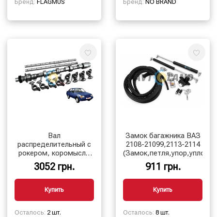
Бренд:
FLAGMUS
Бренд:
NO BRAND
Вал
Замок багажника ВАЗ
распределительный с
2108-21099,2113-2114
рокером, коромысло
(Замок,петля,упор,уплотни
ЗАЗ Таврия
3052 грн.
911 грн.
1102,Славута
1103,1105,
карбюраторный
Купить
Купить
Осталось:
2 шт.
Осталось:
8 шт.