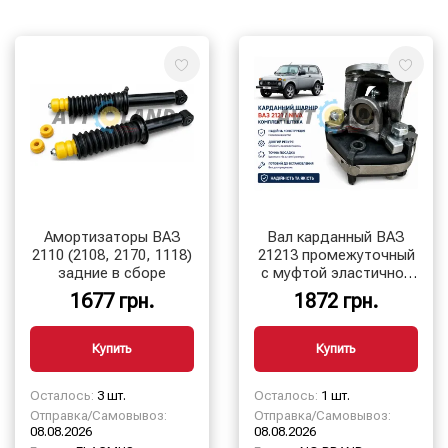
Система охлаждения двигателя
Тормозная система
Трансмиссия
Амортизаторы ВАЗ
Вал карданный ВАЗ
2110 (2108, 2170, 1118)
21213 промежуточный
задние в сборе
с муфтой эластичной
(2123) (на крестовине)
1677 грн.
1872 грн.
″промкардан″
Купить
Купить
Осталось:
3 шт.
Осталось:
1 шт.
Отправка/Самовывоз:
Отправка/Самовывоз:
08.08.2026
08.08.2026