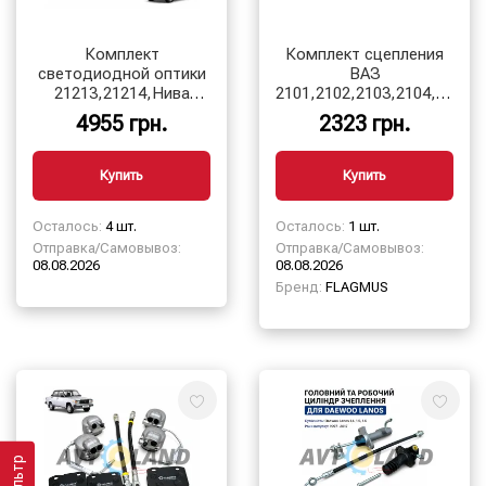
Комплект
Комплект сцепления
светодиодной оптики
ВАЗ
21213,21214,Нива
2101,2102,2103,2104,2105,
Тайга
в сборе
4955 грн.
2323 грн.
Купить
Купить
Осталось:
4 шт.
Осталось:
1 шт.
Отправка/Самовывоз:
Отправка/Самовывоз:
08.08.2026
08.08.2026
Бренд:
FLAGMUS
Фильтр