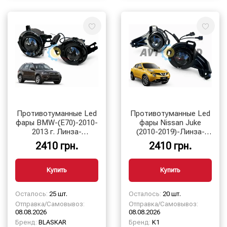
Противотуманные Led
Противотуманные Led
фары BMW-(E70)-2010-
фары Nissan Juke
2013 г. Линза-
(2010-2019)-Линза-
Управление по
Управление по
2410 грн.
2410 грн.
телефону
телефону
Купить
Купить
Осталось:
25 шт.
Осталось:
20 шт.
Отправка/Самовывоз:
Отправка/Самовывоз:
08.08.2026
08.08.2026
Бренд:
BLASKAR
Бренд:
K1