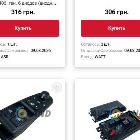
06, ген, 6 диодов (диодный
мост) ASR
316 грн.
306 грн.
Купить
Купить
сь:
1 шт.
Осталось:
3 шт.
вка/Самовывоз:
09.08.2026
Отправка/Самовывоз:
09.08.2
ASR
Бренд:
WATT