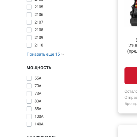
2105
2106
2107
2108
2109
210
2110
(пре
Показать еще 15
МОЩНОСТЬ
55А
70А
Остало
73А
Отпра
80А
Бренд:
85А
100А
140А