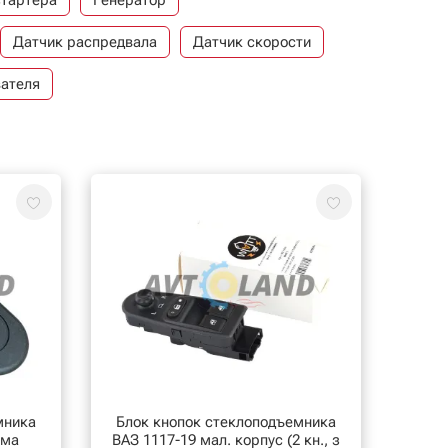
стартера
Генератор
Датчик распредвала
Датчик скорости
вателя
Датчик уровня тормозной жидкости
ДМРВ
ле)
Разъем
ой сигнализации
Ремкомплект стартера
мника
Блок кнопок стеклоподъемника
рма
ВАЗ 1117-19 мал. корпус (2 кн., з