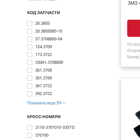
ЗМЗ 4
КОД ЗАПЧАСТИ
20.3855
20.3855000-10
57.3708800-04
Остало
124.3709
Отпра
173.3722
Бренд:
230A1.3708000
261.3708
351.3769
367.3722
392.3722
Показать еще 39
КРОСС-НОМЕРИ
2110-3701010-33STD
370100