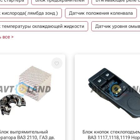
с стартера
Блок предохранителей
Втягивающее реле 
 кислорода( лямбда зонд )
Датчик положения коленвала
к температуры охлаждающей жидкости
Датчик уровня омы
 все >
 уровня охлаждающей жидкости
Датчик уровня топлива
овый блок розжига
Приборы управления (выключатели, ре
егулятора генератора
Реле указателя поворотов и аварийн
ер
Шкив генератора
Блок выпрямительный
Блок кнопок стеклоподъе
ератора ВАЗ 2110, ГАЗ дв.
ВАЗ 1117,1118,1119 Но