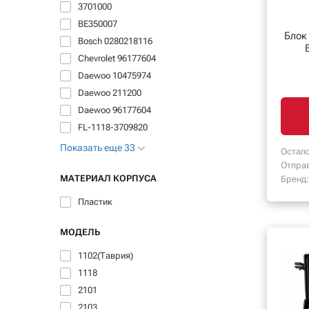
3701000
BE350007
Блок
Bosch 0280218116
Chevrolet 96177604
Daewoo 10475974
Daewoo 211200
Daewoo 96177604
FL-1118-3709820
Показать еще 33
Остало
Отпра
МАТЕРИАЛ КОРПУСА
Бренд:
Пластик
МОДЕЛЬ
1102(Таврия)
1118
2101
2103