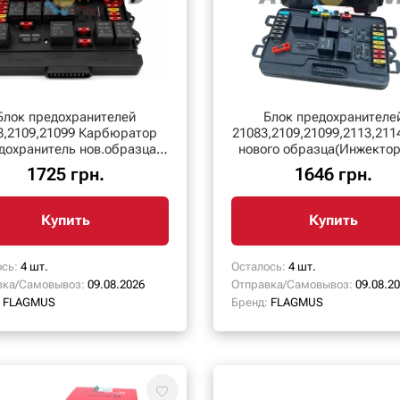
Блок предохранителей
Блок предохранителе
8,2109,21099 Карбюратор
21083,2109,21099,2113,211
дохранитель нов.образца)
нового образца(Инжекто
173.3722М
367.3722
1725 грн.
1646 грн.
Купить
Купить
сь:
4 шт.
Осталось:
4 шт.
вка/Самовывоз:
09.08.2026
Отправка/Самовывоз:
09.08.2
FLAGMUS
Бренд:
FLAGMUS