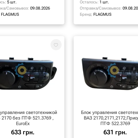
сь:
5 шт.
Осталось:
1 шт.
вка/Самовывоз:
09.08.2026
Отправка/Самовывоз:
09.08.2
FLAGMUS
Бренд:
FLAGMUS
 управления светотехникой
Блок управления светотех
170 без ПТФ 521.3769 ,
ВАЗ 2170,2171,2172,Прио
EuroEх
ПТФ 522.3769
633 грн.
631 грн.