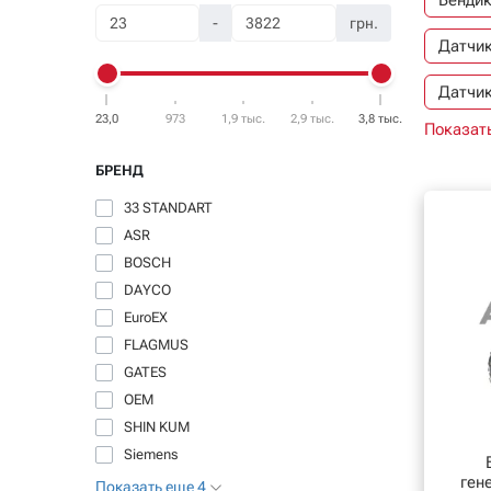
Бендик
-
грн.
Датчик
Датчи
23,0
973
1,9 тыс.
2,9 тыс.
3,8 тыс.
Показать
Датчик
БРЕНД
Ксенон
33 STANDART
Реле р
ASR
BOSCH
Старт
DAYCO
EuroEX
FLAGMUS
GATES
OEM
SHIN KUM
Siemens
ген
Показать еще 4