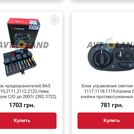
ок предохранителей ВАЗ
Блок управления светом
10,2111,2112,2123,Нива
1117,1118,1119,Калина 
ле С/О до 2007г (392.3722)
кнопки противотуманных
1703 грн.
781 грн.
Купить
Купить