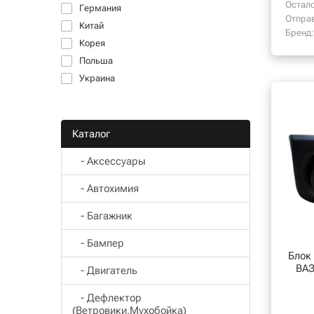
Остало
Германия
Отпра
Китай
Бренд:
Корея
Польша
Украина
Каталог
- Aксессуары
- Автохимия
- Багажник
- Бампер
Блок
ВАЗ 2
- Двигатель
- Дефлектор
(Ветровики,Мухобойка)