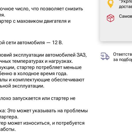
"Укрп
доста
чное число, что позволяет снизить
ля.
Само
артер с маховиком двигателя и
ой сети автомобиля — 12 В.
Ответств
ловий эксплуатации автомобилей ЗАЗ,
за подбо
чных температурах и нагрузках.
рукции, стартер потребляет меньше
обенно в холодное время года.
алы и комплектующие обеспечивают
ьной эксплуатации.
плохо запускается или стартер не
ка: Это может указывать на проблемы
тартера.
ер может износиться, и потребуется
работы.