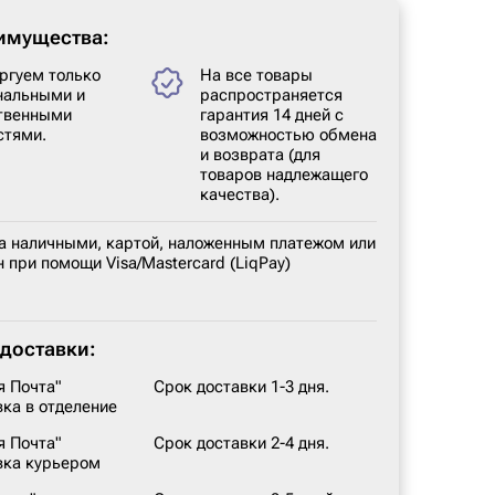
имущества:
ргуем только
На все товары
нальными и
распространяется
твенными
гарантия 14 дней с
стями.
возможностью обмена
и возврата (для
товаров надлежащего
качества).
а наличными, картой, наложенным платежом или
 при помощи Visa/Mastercard (LiqPay)
доставки:
я Почта"
Срок доставки 1-3 дня.
вка в отделение
я Почта"
Срок доставки 2-4 дня.
вка курьером