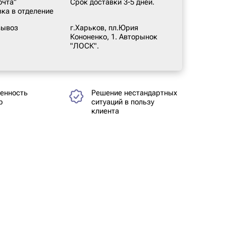
очта"
Срок доставки 3-5 дней.
вка в отделение
вывоз
г.Харьков, пл.Юрия
Кононенко, 1. Авторынок
"ЛОСК".
енность
Решение нестандартных
р
ситуаций в пользу
клиента