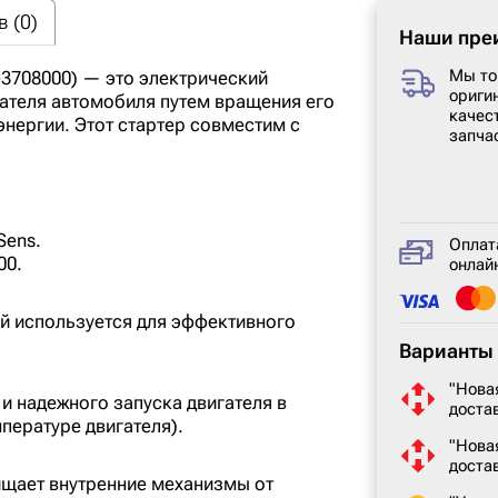
 (0)
Наши пре
Мы то
2-3708000) — это электрический
ориги
гателя автомобиля путем вращения его
качес
нергии. Этот стартер совместим с
запча
Sens.
Оплат
00.
онлайн
й используется для эффективного
Варианты 
"Нова
и надежного запуска двигателя в
доста
пературе двигателя).
"Нова
доста
щает внутренние механизмы от