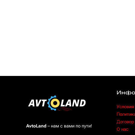
Инфо
Условия
Политик
Договор
AvtoLand
– нам с вами по пути!
O нас