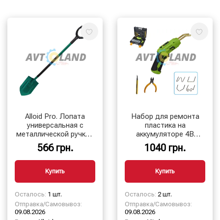
Alloid Pro. Лопата
Набор для ремонта
универсальная с
пластика на
металлической ручкой
аккумуляторе 4В
183х270мм, 1153мм
2000мАч 40Вт, 200
566 грн.
1040 грн.
скоб, Alloid
Купить
Купить
Осталось:
1 шт.
Осталось:
2 шт.
Отправка/Самовывоз:
Отправка/Самовывоз:
09.08.2026
09.08.2026