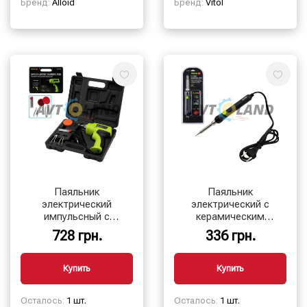
Бренд:
Alloid
Бренд:
Vitol
Паяльник
Паяльник
электрический
электрический с
импульсный с
керамическим
аксессуарами, 100Вт,
нагревателем и
728 грн.
336 грн.
Alloid Pro
терморегулятором,
60Вт Alloid, серия Pro
Купить
Купить
Осталось:
1 шт.
Осталось:
1 шт.