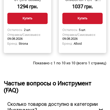
20м.+подарок, серия
1294 грн.
1037 грн.
Alloid Pro
Купить
Купить
Осталось:
2 шт.
Осталось:
5 шт.
Отправка/Самовывоз:
Отправка/Самовывоз:
09.08.2026
09.08.2026
Бренд:
Strona
Бренд:
Alloid
Показано с 1 по 10 из 10 (всего 1 страниц)
Частые вопросы о Инструмент
(FAQ)
Сколько товаров доступно в категории
Инструмент?
❯