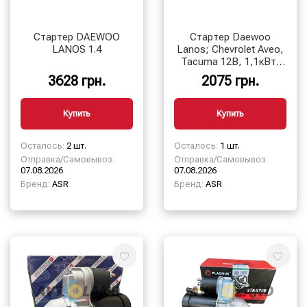
Стартер DAEWOO
Стартер Daewoo
LANOS 1.4
Lanos; Chevrolet Aveo,
Tacuma 12В, 1,1кВт,
9зуб
3628 грн.
2075 грн.
Купить
Купить
Осталось:
2 шт.
Осталось:
1 шт.
Отправка/Самовывоз:
Отправка/Самовывоз:
07.08.2026
07.08.2026
Бренд:
ASR
Бренд:
ASR