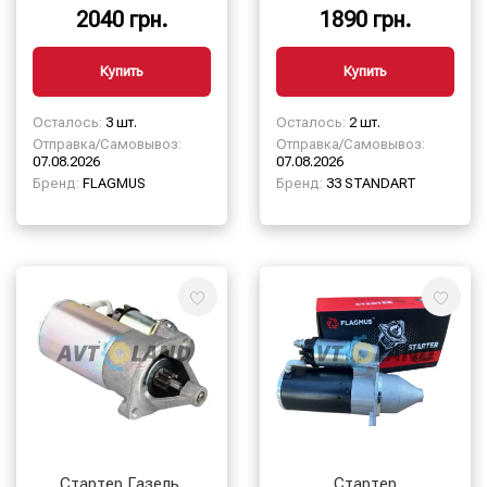
редукторный, 12В,
арт.5732.3708, 33
2040 грн.
1890 грн.
1,7кВт, 9зуб. Flagmus
STANDART
Купить
Купить
Осталось:
3 шт.
Осталось:
2 шт.
Отправка/Самовывоз:
Отправка/Самовывоз:
07.08.2026
07.08.2026
Бренд:
FLAGMUS
Бренд:
33 STANDART
Стартер Газель,
Стартер