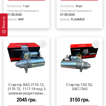
Осталось:
1 шт.
Осталось:
8 шт.
Отправка/Самовывоз:
Отправка/Самовывоз:
07.08.2026
07.08.2026
Фильтр
Бренд:
ASR
Бренд:
FLAGMUS
Стартер ВАЗ 2110-12,
Стартер ГАЗ 53,
2170-72, 1117-19 под 3
3307,ПАЗ
шпильки редукторный
9 зуб. с усиленной
2045 грн.
3150 грн.
КПП, Flagmus