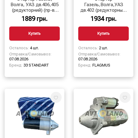
Волга, УАЗ дв.406,405
Газель,Волга,УАЗ
(редукторний) (пр-во
дв.402 (редукторный)
33 STANDART)
арт.5742.3708, Flagmus
1889 грн.
1934 грн.
арт.5742.3708
Купить
Купить
Осталось:
4 шт.
Осталось:
2 шт.
Отправка/Самовывоз:
Отправка/Самовывоз:
07.08.2026
07.08.2026
Бренд:
33 STANDART
Бренд:
FLAGMUS