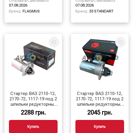
Отправка/Самовывоз:
Отправка/Самовывоз:
07.08.2026
07.08.2026
Бренд:
FLAGMUS
Бренд:
33 STANDART
Стартер ВАЗ 2110-12,
Стартер ВАЗ 2110-12,
2170-72, 1117-19 под 2
2170-72, 1117-19 под 2
шпильки редукторный
шпильки редукторный
11 зуб. с усиленной
11 зуб. с усиленной
2288 грн.
2045 грн.
КПП, ASR
КПП, Flagmus
Купить
Купить