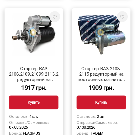
Стартер ВАЗ
Стартер ВАЗ 2108-
2108,2109,21099,2113,2114,2115
2115 редукторный на
редукторный на
постоянных магнитах,
постоянных магнитах,
12В, 1,55кВт 33
1917 грн.
1909 грн.
12В, 1,55кВт
STANDART
Купить
Купить
Осталось:
4 шт.
Осталось:
2 шт.
Отправка/Самовывоз:
Отправка/Самовывоз:
07.08.2026
07.08.2026
Бренд:
FLAGMUS
Бренд:
TADEM