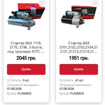
Стартер ВАЗ 1118,
Стартер ВАЗ
2170, 2190, 3 болта,
2101,2102,2103,2104,2105,2
под тросовую КПП, 11
2121,21213,21214,2123
зуб. Flagmus
(Нива) на постоянных
2045 грн.
1951 грн.
магнитах
Купить
Купить
Осталось:
0 шт.
Осталось:
41 шт.
Отправка/Самовывоз:
Отправка/Самовывоз:
07.08.2026
07.08.2026
Бренд:
FLAGMUS
Бренд:
FLAGMUS