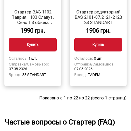
Стартер ЗАЗ 1102
Стартер редукторний
Таврия,1103 Славут,
ВАЗ 2101-07,2121-2123
Сенс 1.3 обьем
33 STANDART
двигателя
1990 грн.
1906 грн.
Купить
Купить
Осталось:
1 шт.
Осталось:
0 шт.
Отправка/Самовывоз:
Отправка/Самовывоз:
07.08.2026
07.08.2026
Бренд:
33 STANDART
Бренд:
TADEM
Показано с 1 по 22 из 22 (всего 1 страниц)
Частые вопросы о Стартер (FAQ)