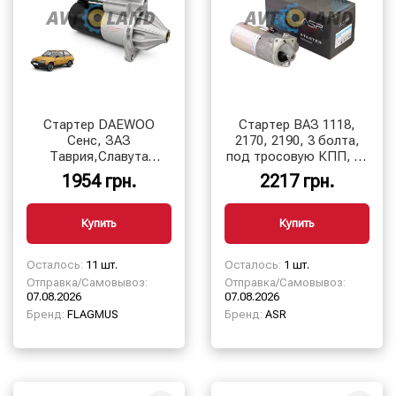
Стартер DAEWOO
Стартер ВАЗ 1118,
Сенс, ЗАЗ
2170, 2190, 3 болта,
Таврия,Славута
под тросовую КПП, 11
1102,1103, 12В, 1,1кВт,
зуб. ASR
1954 грн.
2217 грн.
9зуб
Купить
Купить
Осталось:
11 шт.
Осталось:
1 шт.
Отправка/Самовывоз:
Отправка/Самовывоз:
07.08.2026
07.08.2026
Бренд:
FLAGMUS
Бренд:
ASR