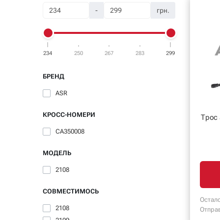
-
грн.
234
250
267
283
299
БРЕНД
ASR
КРОСС-НОМЕРИ
Трос 
CA350008
МОДЕЛЬ
2108
СОВМЕСТИМОСЬ
Остало
2108
Отпра