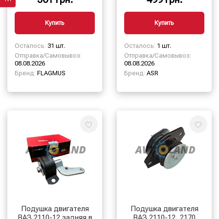
шток
Купить
Купить
Осталось:
31 шт.
Осталось:
1 шт.
Отправка/Самовывоз:
Отправка/Самовывоз:
08.08.2026
08.08.2026
Бренд:
FLAGMUS
Бренд:
ASR
Подушка двигателя
Подушка двигателя
ВАЗ 2110-12 задняя в
ВАЗ 2110-12, 2170