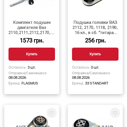
Комплект подушек
Подушка головки ВАЗ
двигателя Ваз
2112, 2170, 1118, 2190,
2110,2111,2112,2170,2171,2172
16 кл., в сб. ″гитара″
Приора 16 кл.
33 STANDART
1573 грн.
256 грн.
Купить
Купить
Осталось:
3 шт.
Осталось:
0 шт.
Отправка/Самовывоз:
Отправка/Самовывоз:
08.08.2026
08.08.2026
Бренд:
FLAGMUS
Бренд:
33 STANDART