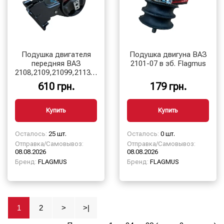
Подушка двигателя
Подушка двигуна ВАЗ
передняя ВАЗ
2101-07 в зб. Flagmus
2108,2109,21099,2113,2114,2115
″балда″
610 грн.
179 грн.
Купить
Купить
Осталось:
25 шт.
Осталось:
0 шт.
Отправка/Самовывоз:
Отправка/Самовывоз:
08.08.2026
08.08.2026
Бренд:
FLAGMUS
Бренд:
FLAGMUS
1
2
>
>|