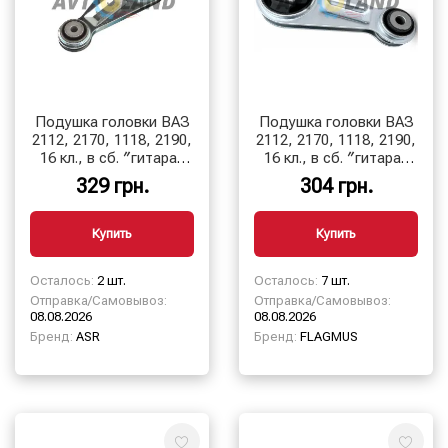
Подушка головки ВАЗ
Подушка головки ВАЗ
2112, 2170, 1118, 2190,
2112, 2170, 1118, 2190,
16 кл., в сб. ″гитара″
16 кл., в сб. ″гитара″
ASR
FLAGMUS
329 грн.
304 грн.
Купить
Купить
Осталось:
2 шт.
Осталось:
7 шт.
Отправка/Самовывоз:
Отправка/Самовывоз:
08.08.2026
08.08.2026
Бренд:
ASR
Бренд:
FLAGMUS