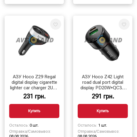
АЗУ Hoco Z29 Regal
АЗУ Hoco Z42 Light
digital display cigarette
road dual port digital
lighter car charger 2USB
display PD20W+QC3.0
3.1A Black
car charger Black
231 грн.
291 грн.
Купить
Купить
Осталось:
0 шт.
Осталось:
1 шт.
Отправка/Самовывоз:
Отправка/Самовывоз:
08.08.2026
08.08.2026