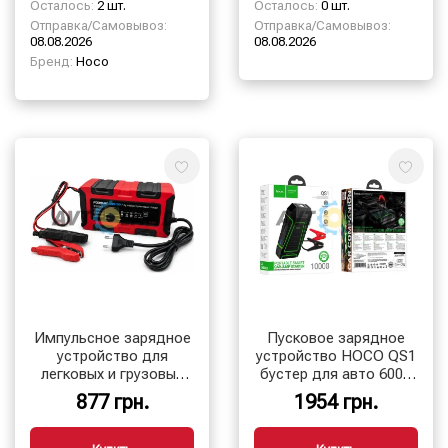
Осталось:
2 шт.
Осталось:
0 шт.
Отправка/Самовывоз:
Отправка/Самовывоз:
08.08.2026
08.08.2026
Бренд:
Hoco
Импульсное зарядное
Пусковое зарядное
устройство для
устройство HOCO QS1
легковых и грузовых
бустер для авто 600A
авто (10А)
10000 мАч
877 грн.
1954 грн.