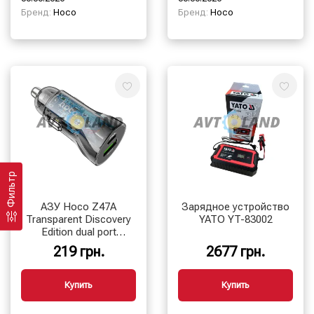
Бренд:
Hoco
Бренд:
Hoco
Фильтр
АЗУ Hoco Z47A
Зарядное устройство
Transparent Discovery
YATO YT-83002
Edition dual port
PD30W+QC3.0 car
219 грн.
2677 грн.
charger Transparent
Black
Купить
Купить