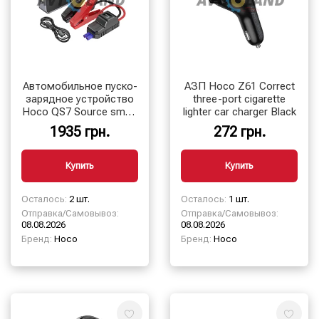
Автомобильное пуско-
АЗП Hoco Z61 Correct
зарядное устройство
three-port cigarette
Hoco QS7 Source smart
lighter car charger Black
emergency start-up
1935 грн.
272 грн.
powerbank(10000mAh)
Купить
Купить
Осталось:
2 шт.
Осталось:
1 шт.
Отправка/Самовывоз:
Отправка/Самовывоз:
08.08.2026
08.08.2026
Бренд:
Hoco
Бренд:
Hoco