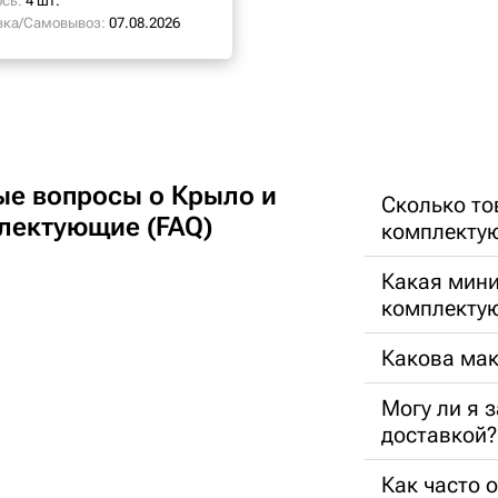
сь:
4 шт.
вка/Самовывоз:
07.08.2026
ые вопросы о Крыло и
Сколько то
лектующие (FAQ)
комплекту
Какая мини
комплекту
Какова ма
Могу ли я 
доставкой?
Как часто 