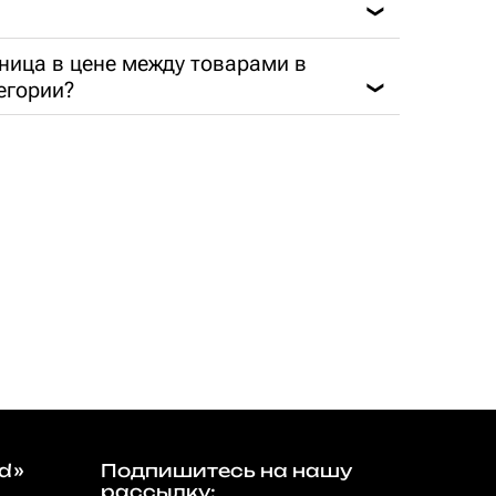
❯
ница в цене между товарами в
егории?
❯
d»
Подпишитесь на нашу
рассылку: