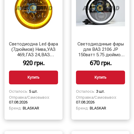
Cветодиодна Led фара
Cветодиоднные фары
(7дюймов) Нива,УАЗ
для ВАЗ 2106 JP
469,ГАЗ 24,ВАЗ
150ватт 5.75 дюймов
2101,Хаммер,ИЖ
круглая LED Headlight
920 грн.
670 грн.
Юпитер,Планета,мотоцикл
для Ваз 2106,
BLASKAR
Купить
Купить
Осталось:
5 шт.
Осталось:
3 шт.
Отправка/Самовывоз:
Отправка/Самовывоз:
07.08.2026
07.08.2026
Бренд:
BLASKAR
Бренд:
BLASKAR