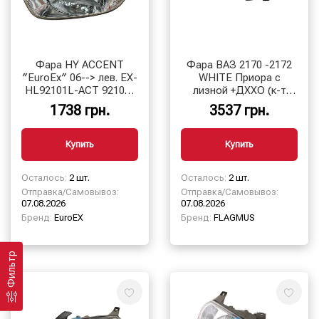
Фара HY ACCENT
Фара ВАЗ 2170 -2172
″EuroEx″ 06--> лев. EX-
WHITE Приора с
HL92101L-ACT 92101-
лизной +ДХХО (к-т
1E040
2шт.)
1738 грн.
3537 грн.
Купить
Купить
Осталось:
2 шт.
Осталось:
2 шт.
Отправка/Самовывоз:
Отправка/Самовывоз:
07.08.2026
07.08.2026
Бренд:
EuroEX
Бренд:
FLAGMUS
Фильтр