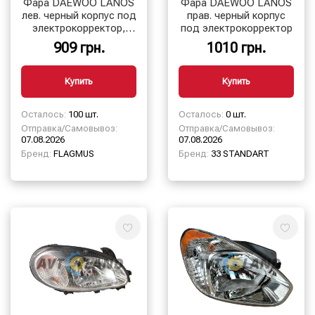
Фара DAEWOO LANOS
Фара DAEWOO LANOS
лев. черный корпус под
прав. черный корпус
электрокорректор,
под электрокорректор
FLAGMUS
909 грн.
1010 грн.
Купить
Купить
Осталось:
100 шт.
Осталось:
0 шт.
Отправка/Самовывоз:
Отправка/Самовывоз:
07.08.2026
07.08.2026
Бренд:
FLAGMUS
Бренд:
33 STANDART