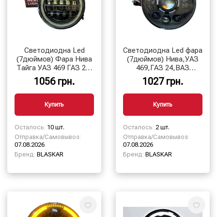
Cветодиодна Led
Cветодиодна Led фара
(7дюймов) Фара Нива
(7дюймов) Нива,УАЗ
Тайга УАЗ 469 ГАЗ 24,
469,ГАЗ 24,ВАЗ
ВАЗ 2101, Хаммер, FJ
2101,Хаммер,FJ
1056 грн.
1027 грн.
Cruiser, w463 BLASKAR
Cruiser,w463,мотоцикл
Купить
Купить
Осталось:
10 шт.
Осталось:
2 шт.
Отправка/Самовывоз:
Отправка/Самовывоз:
07.08.2026
07.08.2026
Бренд:
BLASKAR
Бренд:
BLASKAR