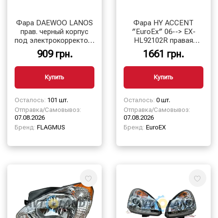
Фара DAEWOO LANOS
Фара HY ACCENT
прав. черный корпус
″EuroEx″ 06--> EX-
под электрокорректор,
HL92102R правая
FLAGMUS
(92102-1E000)
909 грн.
1661 грн.
Купить
Купить
Осталось:
101 шт.
Осталось:
0 шт.
Отправка/Самовывоз:
Отправка/Самовывоз:
07.08.2026
07.08.2026
Бренд:
FLAGMUS
Бренд:
EuroEX