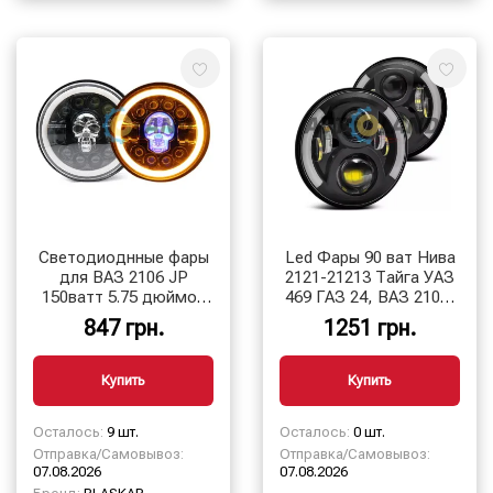
Cветодиоднные фары
Led Фары 90 ват Нива
для ВАЗ 2106 JP
2121-21213 Тайга УАЗ
150ватт 5.75 дюймов
469 ГАЗ 24, ВАЗ 2101,
круглая ЧЕРЕП для
Хаммер, FJ Cruiser,
847 грн.
1251 грн.
Ваз 2106, BLASKAR
w463 (луна)
Купить
Купить
Осталось:
9 шт.
Осталось:
0 шт.
Отправка/Самовывоз:
Отправка/Самовывоз:
07.08.2026
07.08.2026