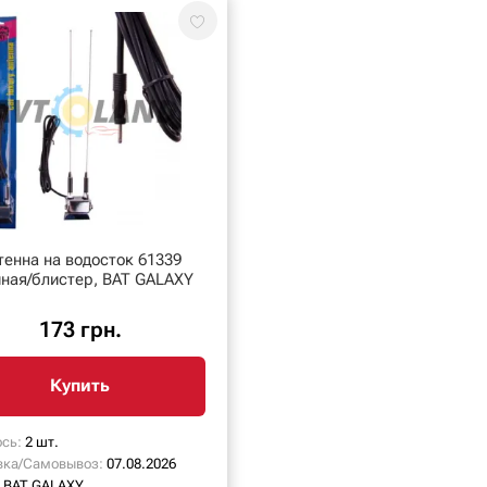
тенна на водосток 61339
йная/блистер, BAT GALAXY
173 грн.
Купить
сь:
2 шт.
вка/Самовывоз:
07.08.2026
BAT GALAXY