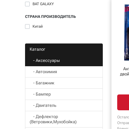
BAT GALAXY
СТРАНА ПРОИЗВОДИТЕЛЬ
Китай
Каталог
- Aксессуары
Ан
- Автохимия
дво
- Багажник
- Бампер
- Двигатель
- Дефлектор
Остало
(Ветровики,Мухобойка)
Отпра
Бренд: