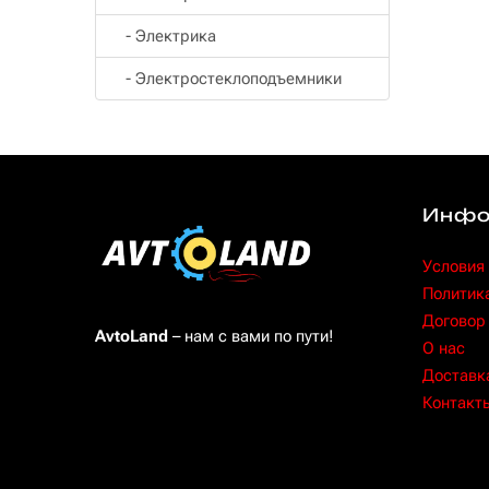
- Электрика
- Электростеклоподъемники
Инфо
Условия
Политик
Договор
AvtoLand
– нам с вами по пути!
O нас
Доставка
Контакт