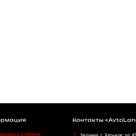
рмация
Контакты «AvtoLan
 возврата и обмена
Украина, г. Харьков, пл. 