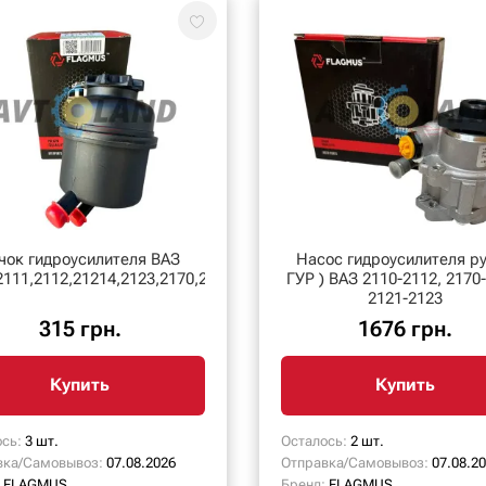
чок гидроусилителя ВАЗ
Насос гидроусилителя ру
2111,2112,21214,2123,2170,2172,Нива,Приора
ГУР ) ВАЗ 2110-2112, 2170
2121-2123
315 грн.
1676 грн.
Купить
Купить
сь:
3 шт.
Осталось:
2 шт.
вка/Самовывоз:
07.08.2026
Отправка/Самовывоз:
07.08.2
FLAGMUS
Бренд:
FLAGMUS