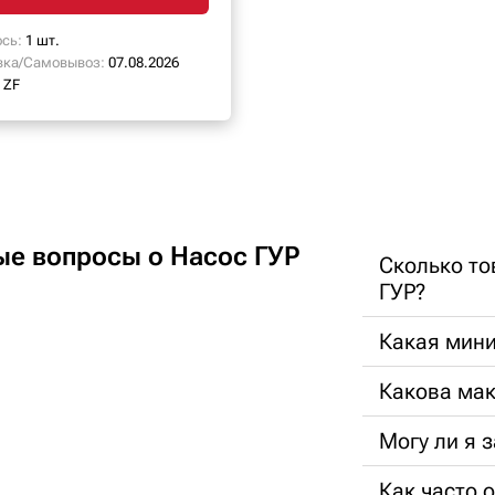
сь:
1 шт.
вка/Самовывоз:
07.08.2026
ZF
ые вопросы о Насос ГУР
Сколько то
ГУР?
Какая мини
Какова ма
Могу ли я 
Как часто 