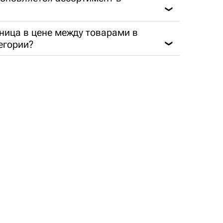
❯
ница в цене между товарами в
егории?
❯