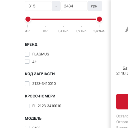
-
грн.
315
845
1,4 тыс.
1,9 тыс.
2,4 тыс.
БРЕНД
FLAGMUS
ZF
Ба
2110,
КОД ЗАПЧАСТИ
2123-3410010
КРОСС-НОМЕРИ
FL-2123-3410010
Остало
МОДЕЛЬ
Отпра
Бренд: