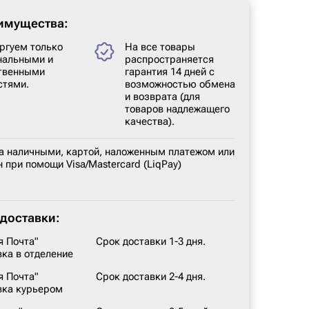
имущества:
ргуем только
На все товары
нальными и
распространяется
твенными
гарантия 14 дней с
стями.
возможностью обмена
и возврата (для
товаров надлежащего
качества).
а наличными, картой, наложенным платежом или
 при помощи Visa/Mastercard (LiqPay)
доставки:
я Почта"
Срок доставки 1-3 дня.
вка в отделение
я Почта"
Срок доставки 2-4 дня.
вка курьером