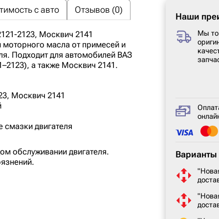
тимость с авто
Отзывов (0)
Наши пре
Мы то
2121-2123, Москвич 2141
ориги
 моторного масла от примесей и
качес
ля. Подходит для автомобилей ВАЗ
запча
1–2123), а также Москвич 2141.
23, Москвич 2141
й
Оплат
онлайн
е смазки двигателя
ом обслуживании двигателя.
Варианты 
рязнений.
"Нова
доста
"Нова
доста