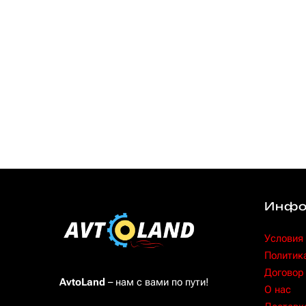
Инфо
Условия
Политик
Договор
AvtoLand
– нам с вами по пути!
O нас