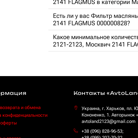
2141 FLAGMUS в категории М
Есть ли у вас Фильтр маслян
2141 FLAGMUS 000000828?
Какое минимальное количест
2121-2123, Москвич 2141 FL
рмация
Контакты «AvtoLan
 возврата и обмена
Украина, г. Харьков, пл. 
Кононенко, 1. Авторынок
а конфиденциальности
avtoland2123@gmail.com
 оферты
+38 (096) 828-96-53
;
+38 (095) 207-70-32