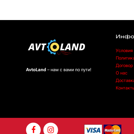
Инфо
Условия
Политик
Договор
AvtoLand
– нам с вами по пути!
O нас
Доставка
Контакт