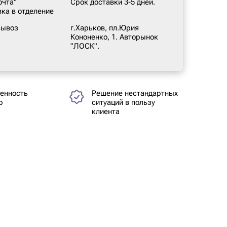
очта"
Срок доставки 3-5 дней.
вка в отделение
вывоз
г.Харьков, пл.Юрия
Кононенко, 1. Авторынок
"ЛОСК".
енность
Решение нестандартных
р
ситуаций в пользу
клиента