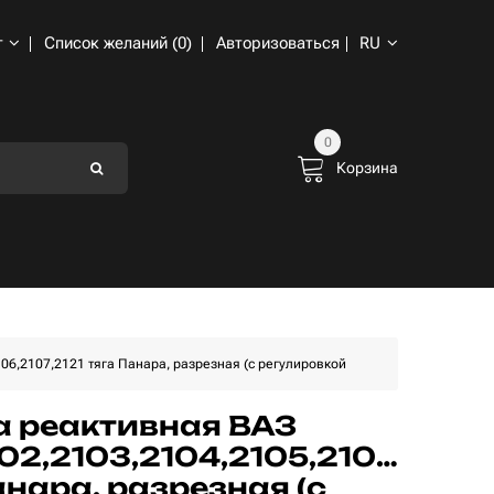
т
Список желаний (0)
Авторизоваться
RU
0
Корзина
06,2107,2121 тяга Панара, разрезная (с регулировкой
 реактивная ВАЗ
102,2103,2104,2105,2106,2107,
анара, разрезная (с