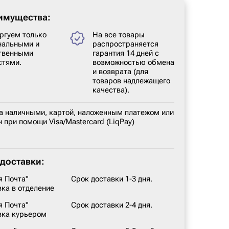
имущества:
ргуем только
На все товары
нальными и
распространяется
твенными
гарантия 14 дней с
стями.
возможностью обмена
и возврата (для
товаров надлежащего
качества).
а наличными, картой, наложенным платежом или
 при помощи Visa/Mastercard (LiqPay)
доставки:
я Почта"
Срок доставки 1-3 дня.
вка в отделение
я Почта"
Срок доставки 2-4 дня.
вка курьером