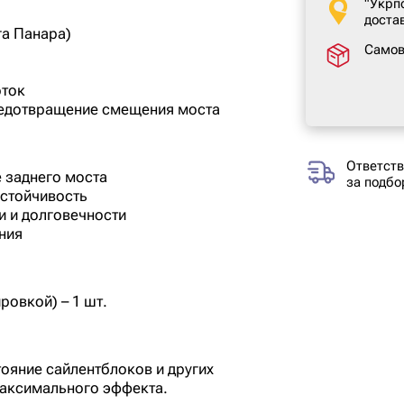
"Укрп
доста
га Панара)
Само
оток
редотвращение смещения моста
Ответств
 заднего моста
за подбо
устойчивость
и и долговечности
ния
ровкой) – 1 шт.
ояние сайлентблоков и других
максимального эффекта.